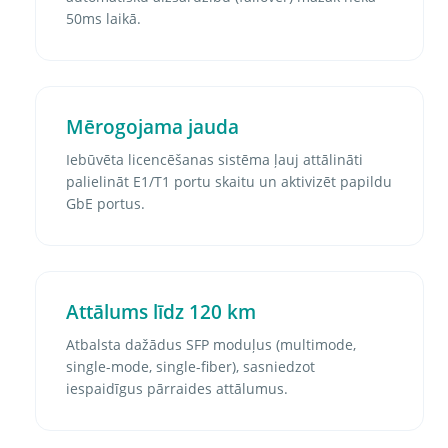
50ms laikā.
Mērogojama jauda
Iebūvēta licencēšanas sistēma ļauj attālināti
palielināt E1/T1 portu skaitu un aktivizēt papildu
GbE portus.
Attālums līdz 120 km
Atbalsta dažādus SFP moduļus (multimode,
single-mode, single-fiber), sasniedzot
iespaidīgus pārraides attālumus.