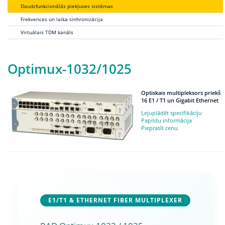
Daudzfunkcionālās piekļuves sistēmas
Frekvences un laika sinhronizācija
Virtuālais TDM kanāls
Optimux-1032/1025
Optiskais multipleksors priekš
16 E1 / T1 un Gigabit Ethernet
Lejuplādēt specifikāciju
Papildu informācija
Pieprasīt cenu
E1/T1 & ETHERNET FIBER MULTIPLEXER