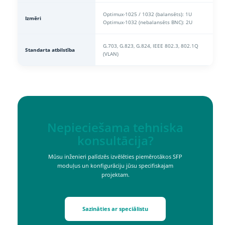
Optimux-1025 / 1032 (balansēts): 1U
Izmēri
Optimux-1032 (nebalansēts BNC): 2U
G.703, G.823, G.824, IEEE 802.3, 802.1Q
Standarta atbilstība
(VLAN)
Nepieciešama tehniska
konsultācija?
Mūsu inženieri palīdzēs izvēlēties piemērotākos SFP
moduļus un konfigurāciju jūsu specifiskajam
projektam.
Sazināties ar speciālistu