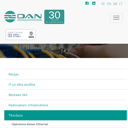
EE
EN
LV
LT
Izvēlne
Rācijas
IT un tīkla drošība
Bezvadu tīkli
Radiosakaru infrastruktūra
Tīklošana
Operatora klases Ethernet