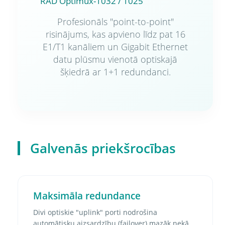
RAD Optimux-1032 / 1025
Profesionāls "point-to-point"
risinājums, kas apvieno līdz pat 16
E1/T1 kanāliem un Gigabit Ethernet
datu plūsmu vienotā optiskajā
šķiedrā ar 1+1 redundanci.
Galvenās priekšrocības
Maksimāla redundance
Divi optiskie "uplink" porti nodrošina
automātisku aizsardzību (failover) mazāk nekā