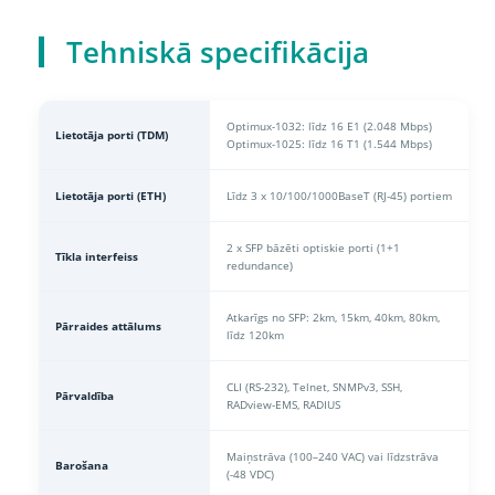
Tehniskā specifikācija
Optimux-1032: līdz 16 E1 (2.048 Mbps)
Lietotāja porti (TDM)
Optimux-1025: līdz 16 T1 (1.544 Mbps)
Lietotāja porti (ETH)
Līdz 3 x 10/100/1000BaseT (RJ-45) portiem
2 x SFP bāzēti optiskie porti (1+1
Tīkla interfeiss
redundance)
Atkarīgs no SFP: 2km, 15km, 40km, 80km,
Pārraides attālums
līdz 120km
CLI (RS-232), Telnet, SNMPv3, SSH,
Pārvaldība
RADview-EMS, RADIUS
Maiņstrāva (100–240 VAC) vai līdzstrāva
Barošana
(-48 VDC)