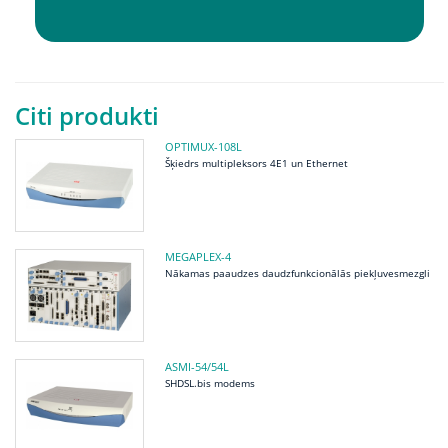
Citi produkti
OPTIMUX-108L
Šķiedrs multipleksors 4E1 un Ethernet
MEGAPLEX-4
Nākamas paaudzes daudzfunkcionālās piekļuvesmezgli
ASMI-54/54L
SHDSL.bis modems