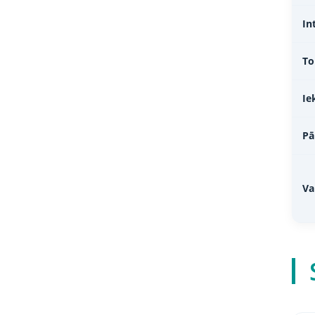
In
To
Ie
Pā
Va