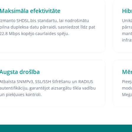
Maksimāla efektivitāte
Hib
Izmanto SHDSL.bis standartu, lai nodrošinātu
Unikā
pilna dupleksa datu pārraidi, sasniedzot līdz pat
pārra
22.8 Mbps kopējo caurlaides spēju.
mant
infra
Augsta drošība
Mēr
Atbalsta SNMPv3, SSL/SSH šifrēšanu un RADIUS
Pieej
autentifikāciju, garantējot aizsargātu tīkla vadību
moduļ
un piekļuves kontroli.
Mega