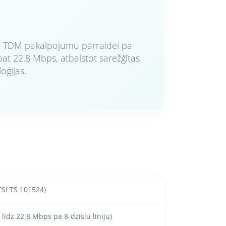
n TDM pakalpojumu pārraidei pa
at 22.8 Mbps, atbalstot sarežģītas
oģijas.
TSI TS 101524)
līdz 22.8 Mbps pa 8-dzīslu līniju)