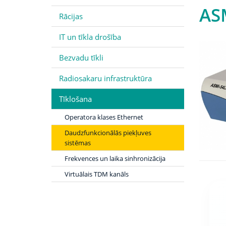
AS
Rācijas
IT un tīkla drošība
Bezvadu tīkli
Radiosakaru infrastruktūra
Tīklošana
Operatora klases Ethernet
Daudzfunkcionālās piekļuves
sistēmas
Frekvences un laika sinhronizācija
Virtuālais TDM kanāls