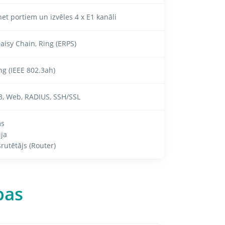
et portiem un izvēles 4 x E1 kanāli
Daisy Chain, Ring (ERPS)
 (IEEE 802.3ah)
v3, Web, RADIUS, SSH/SSL
ms
ja
rutētājs (Router)
bas