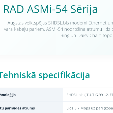
RAD ASMi-54 Sērija
Augstas veiktspējas SHDSL.bis modemi Ethernet u
vara kabeļu pāriem. ASMi-54 nodrošina ātrumu līdz p
Ring un Daisy Chain topol
Tehniskā specifikācija
hnoloģija
SHDSL.bis (ITU-T G.991.2, E
tu pārraides ātrums
Līdz 5.7 Mbps uz pāri (kopā 