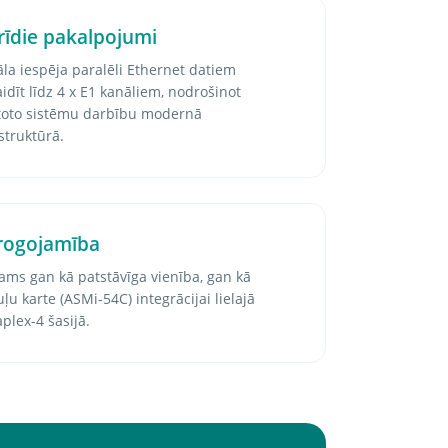
rīdie pakalpojumi
la iespēja paralēli Ethernet datiem
idīt līdz 4 x E1 kanāliem, nodrošinot
oto sistēmu darbību modernā
struktūrā.
ogojamība
ams gan kā patstāvīga vienība, gan kā
u karte (ASMi-54C) integrācijai lielajā
plex-4 šasijā.