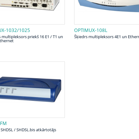
X-1032/1025
OPTIMUX-108L
 multipleksors priekš 16 E1 / T1 un
Šķiedrs multipleksors 4E1 un Ether
Ethernet
EFM
 SHDSL / SHDSL.bis atkārtotājs