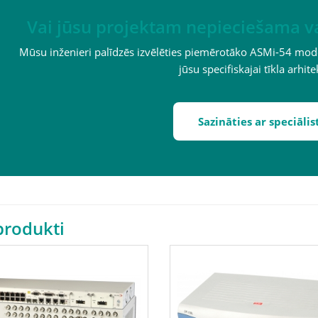
Vai jūsu projektam nepieciešama var
Mūsu inženieri palīdzēs izvēlēties piemērotāko ASMi-54 mod
jūsu specifiskajai tīkla arhite
Sazināties ar speciālis
 produkti