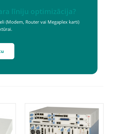
a līniju optimizācija?
eli (Modem, Router vai Megaplex karti)
ktūrai.
tu