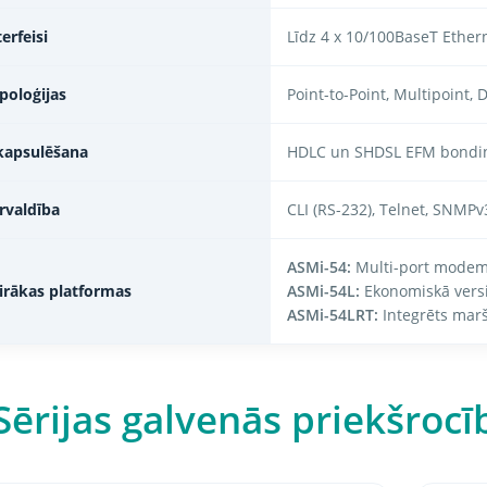
terfeisi
Līdz 4 x 10/100BaseT Ethern
poloģijas
Point-to-Point, Multipoint, 
kapsulēšana
HDLC un SHDSL EFM bonding
rvaldība
CLI (RS-232), Telnet, SNMP
ASMi-54:
Multi-port mode
irākas platformas
ASMi-54L:
Ekonomiskā versi
ASMi-54LRT:
Integrēts marš
Sērijas galvenās priekšrocī