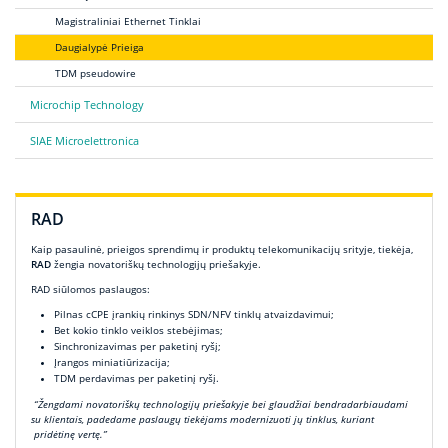
Magistraliniai Ethernet Tinklai
Daugialypė Prieiga
TDM pseudowire
Microchip Technology
SIAE Microelettronica
RAD
Kaip pasaulinė, prieigos sprendimų ir produktų telekomunikacijų srityje, tiekėja,
RAD
žengia novatoriškų technologijų priešakyje.
RAD siūlomos paslaugos:
Pilnas cCPE įrankių rinkinys SDN/NFV tinklų atvaizdavimui;
Bet kokio tinklo veiklos stebėjimas;
Sinchronizavimas per paketinį ryšį;
Įrangos miniatiūrizacija;
TDM perdavimas per paketinį ryšį.
“Žengdami novatoriškų technologijų priešakyje bei glaudžiai bendradarbiaudami
su klientais, padedame paslaugų tiekėjams modernizuoti jų tinklus, kuriant
pridėtinę vertę.”