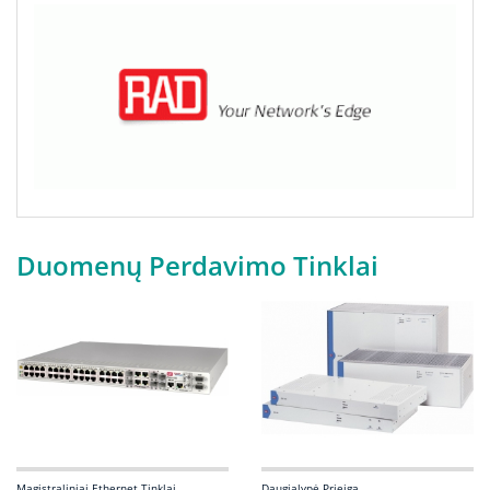
Duomenų Perdavimo Tinklai
Magistraliniai Ethernet Tinklai
Daugialypė Prieiga