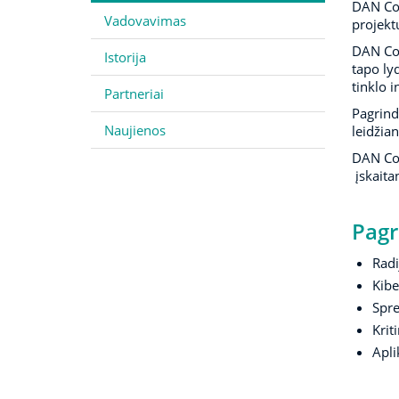
DAN Com
Vadovavimas
projekt
DAN Com
Istorija
tapo lyd
tinklo i
Partneriai
Pagrind
Naujienos
leidžia
DAN Com
įskaita
Pagr
Radi
Kibe
Spre
Krit
Apli