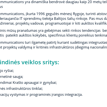
munications yra dinamiška bendrovė daugiau kaip 20 metų teikia
us
munications, įkurta 1996 gegužės mėnesį Rygoje, turinti atstovybes
eriaujančia IT sprendimų tiekėja Baltijos šalių rinkoje. Pas mus da
nžinieriai, projektų vadovai, programuotojai ir kiti aukštos kvalifika
inis mūsų pranašumas yra gebėjimas sekti rinkos tendencijas bei 
ntis pateikti aukštos kokybės, specifinius klientų poreikius tenki
munications turi ilgametę patirtį kuriant sudėtingas integruotas k
nt projektų valdymą ir kritinės infrastruktūros įdiegimą nacional
indinės veiklos sritys:
jo ryšiai;
rnetinė sauga;
ndimai Krašto apsaugai ir gynybai;
inės infrastruktūros tinklai;
kacijų vystymas ir programinės įrangos integracija.