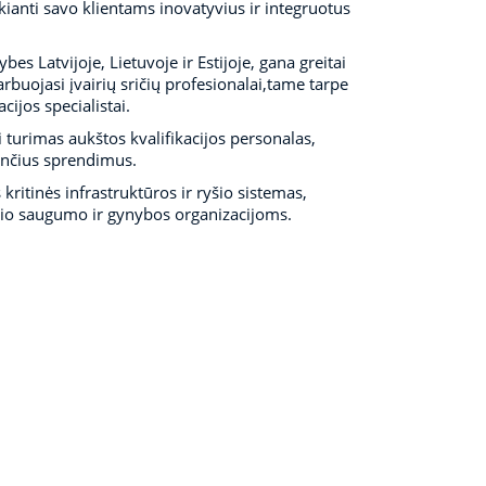
nti savo klientams inovatyvius ir integruotus
 Latvijoje, Lietuvoje ir Estijoje, gana greitai
rbuojasi įvairių sričių profesionalai,tame tarpe
cijos specialistai.
turimas aukštos kvalifikacijos personalas,
nančius sprendimus.
ritinės infrastruktūros ir ryšio sistemas,
inio saugumo ir gynybos organizacijoms.