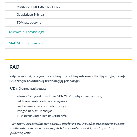
Magistraliniai Ethernet Tinklai
Daugialypė Prieiga
TDM pseudowire
Microchip Technology
SIAE Microelettronica
RAD
Kaip pasaulinė, prieigos sprendimų ir produktų telekomunikacijų srityje, tiekėja,
RAD
žengia novatoriškų technologijų priešakyje.
RAD siūlomos paslaugos:
Pilnas cCPE įrankių rinkinys SDN/NFV tinklų atvaizdavimui;
Bet kokio tinklo veiklos stebėjimas;
Sinchronizavimas per paketinį ryšį;
Įrangos miniatiūrizacija;
TDM perdavimas per paketinį ryšį.
“Žengdami novatoriškų technologijų priešakyje bei glaudžiai bendradarbiaudami
su klientais, padedame paslaugų tiekėjams modernizuoti jų tinklus, kuriant
pridėtinę vertę.”