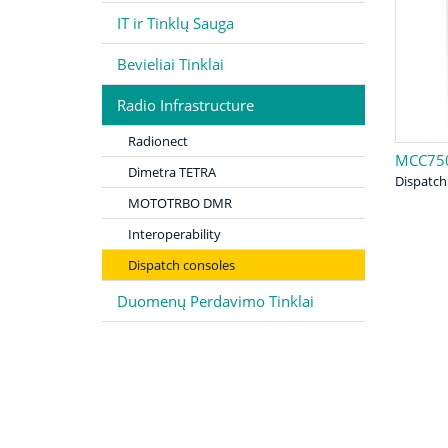
IT ir Tinklų Sauga
Bevieliai Tinklai
Radio Infrastructure
Radionect
MCC75
Dimetra TETRA
Dispatch
MOTOTRBO DMR
Interoperability
Dispatch consoles
Duomenų Perdavimo Tinklai