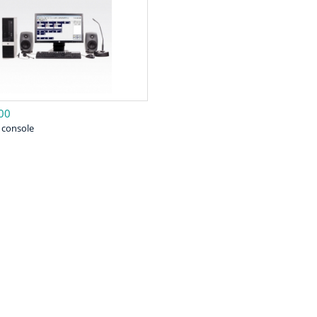
00
 console