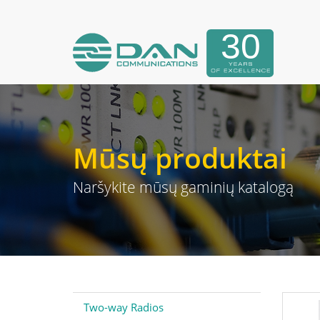
Mūsų produktai
Naršykite mūsų gaminių katalogą
Two-way Radios