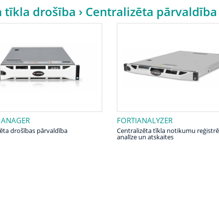
n tīkla drošība
› Centralizēta pārvaldība
MANAGER
FORTIANALYZER
zēta drošības pārvaldība
Centralizēta tīkla notikumu reģistr
analīze un atskaites