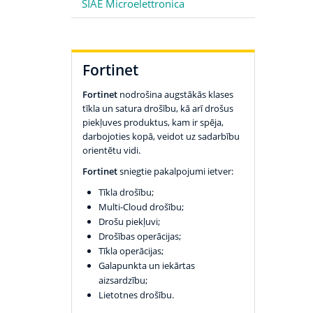
SIAE Microelettronica
Fortinet
Fortinet
nodrošina augstākās klases
tīkla un satura drošību, kā arī drošus
piekļuves produktus, kam ir spēja,
darbojoties kopā, veidot uz sadarbību
orientētu vidi.
Fortinet
sniegtie pakalpojumi ietver:
Tīkla drošību;
Multi-Cloud drošību;
Drošu piekļuvi;
Drošības operācijas;
Tīkla operācijas;
Galapunkta un iekārtas
aizsardzību;
Lietotnes drošību.