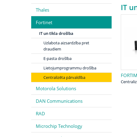
IT u
Thales
Fortinet
IT un tīkla drošība
Uzlabota aizsardzība pret
draudiem
E-pasta drošība
Lietojumprogrammu drošība
FORTI
Centralizēta pārvaldība
Centrali
Motorola Solutions
DAN Communications
RAD
Microchip Technology