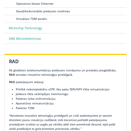
Operatora klases Ethernet
Daudzfunkcionālās piekļuves sistēmas
Virtuālais TDM kanāls
Microchip Technology
SIAE Microelettronica
RAD
Kā globālais telekomunikāciju piekļuves risinājumu un produktu piegādātājs,
RAD
atrodas inovatīvo tehnoloģiju priekšgalā.
RAD
pakalpojumi iekļauj:
Pilnībā nokomplektētu vCPE rīku paku SDN/NFV tīkla virtualizācijai;
Jebkura tīkla veiktspējas monitoringu;
Paketes laika sinhronizāciju;
Aparatūras miniaturizāciju;
Paketes TDM.
"Atrodoties inovatīvo tehnoloģiju priekšgalā un cieši sadarbojoties ar saviem
klientiem jaunu inovāciju radīšanā, mēs tiecamies palīdzēt pakalpojumu
sniedzējiem virzīties uz augšu pa vērtību ķēdi tiem piemērotā ātrumā, tajā pašā
laikā piedāvājot to gala-klientiem pievienotu vērtību.”