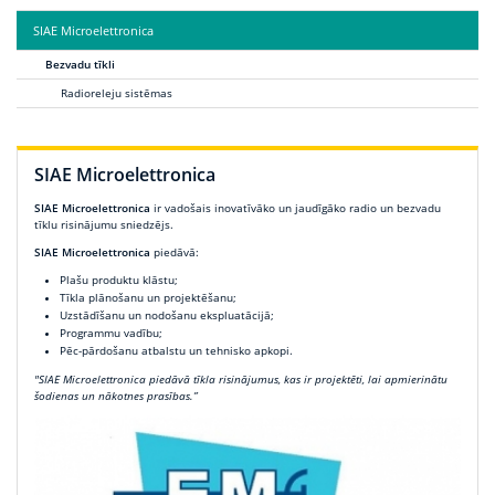
SIAE Microelettronica
Bezvadu tīkli
Radioreleju sistēmas
SIAE Microelettronica
SIAE Microelettronica
ir vadošais inovatīvāko un jaudīgāko radio un bezvadu
tīklu risinājumu sniedzējs.
SIAE Microelettronica
piedāvā:
Plašu produktu klāstu;
Tīkla plānošanu un projektēšanu;
Uzstādīšanu un nodošanu ekspluatācijā;
Programmu vadību;
Pēc-pārdošanu atbalstu un tehnisko apkopi.
"SIAE Microelettronica piedāvā tīkla risinājumus, kas ir projektēti, lai apmierinātu
šodienas un nākotnes prasības.”