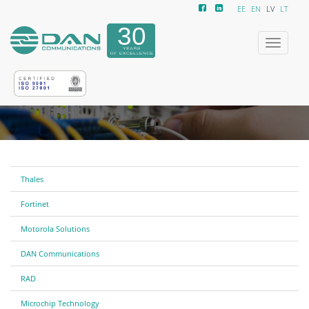
EE
EN
LV
LT
Izvēlne
Thales
Fortinet
Motorola Solutions
DAN Communications
RAD
Microchip Technology