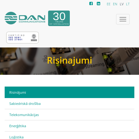
EE
EN
LV
LT
Izvēlne
Risinajumi
Risinājumi
Sabiedriskā drošība
Telekomunikācijas
Enerģētika
Loģistika