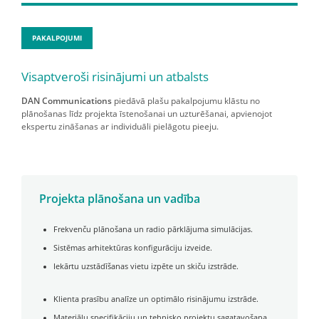
PAKALPOJUMI
Visaptveroši risinājumi un atbalsts
DAN Communications
piedāvā plašu pakalpojumu klāstu no
plānošanas līdz projekta īstenošanai un uzturēšanai, apvienojot
ekspertu zināšanas ar individuāli pielāgotu pieeju.
Projekta plānošana un vadība
Frekvenču plānošana un radio pārklājuma simulācijas.
Sistēmas arhitektūras konfigurāciju izveide.
Iekārtu uzstādīšanas vietu izpēte un skiču izstrāde.
Klienta prasību analīze un optimālo risinājumu izstrāde.
Materiālu specifikāciju un tehnisko projektu sagatavošana.