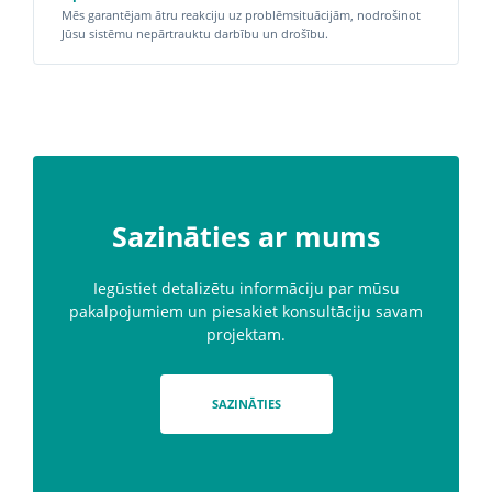
Mēs garantējam ātru reakciju uz problēmsituācijām, nodrošinot
Jūsu sistēmu nepārtrauktu darbību un drošību.
Sazināties ar mums
Iegūstiet detalizētu informāciju par mūsu
pakalpojumiem un piesakiet konsultāciju savam
projektam.
SAZINĀTIES