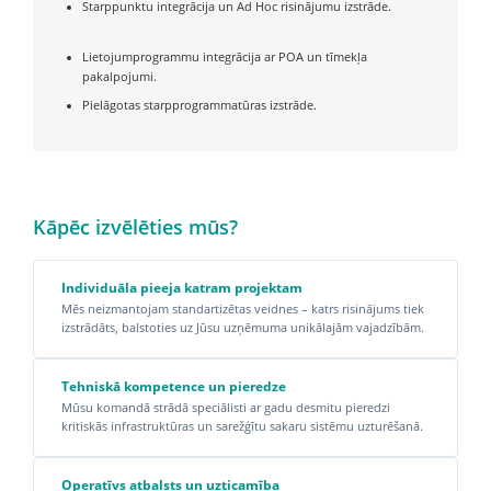
Starppunktu integrācija un Ad Hoc risinājumu izstrāde.
Lietojumprogrammu integrācija ar POA un tīmekļa
pakalpojumi.
Pielāgotas starpprogrammatūras izstrāde.
Kāpēc izvēlēties mūs?
Individuāla pieeja katram projektam
Mēs neizmantojam standartizētas veidnes – katrs risinājums tiek
izstrādāts, balstoties uz Jūsu uzņēmuma unikālajām vajadzībām.
Tehniskā kompetence un pieredze
Mūsu komandā strādā speciālisti ar gadu desmitu pieredzi
kritiskās infrastruktūras un sarežģītu sakaru sistēmu uzturēšanā.
Operatīvs atbalsts un uzticamība