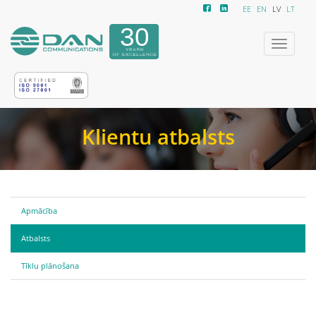
EE
EN
LV
LT
Izvēlne
Klientu atbalsts
Apmācība
Atbalsts
Tīklu plānošana