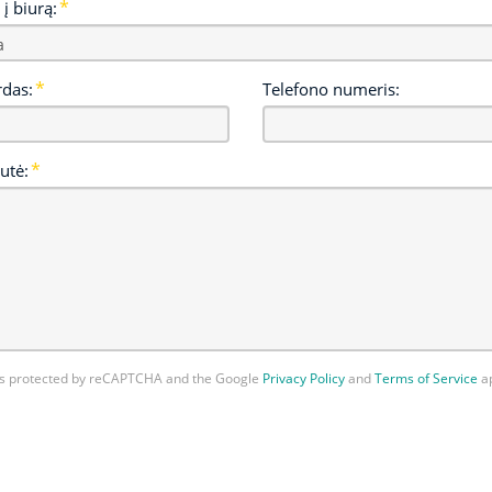
 į biurą:
rdas:
Telefono numeris:
utė:
 is protected by reCAPTCHA and the Google
Privacy Policy
and
Terms of Service
ap