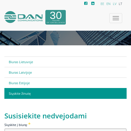
EE
EN
LV
LT
Toggle
navigatio
Biuras Lietuvoje
Biuras Latvijoje
Biuras Estijoje
Siųskite žinutę
Susisiekite nedvejodami
Siųskite į biurą: