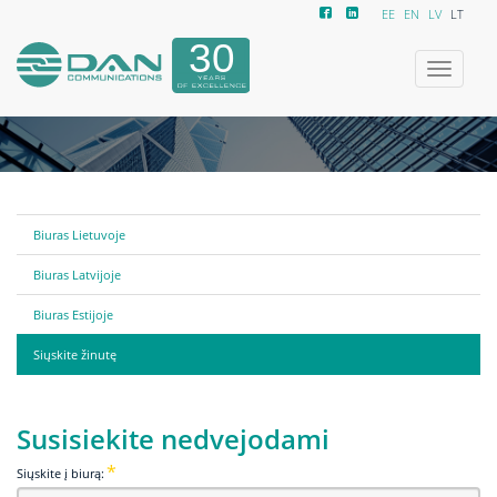
EE
EN
LV
LT
Toggle
navigatio
Biuras Lietuvoje
Biuras Latvijoje
Biuras Estijoje
Siųskite žinutę
Susisiekite nedvejodami
Siųskite į biurą: