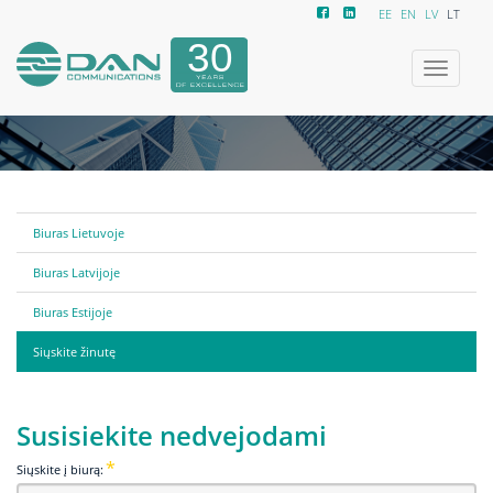
EE
EN
LV
LT
Toggle
navigatio
Biuras Lietuvoje
Biuras Latvijoje
Biuras Estijoje
Siųskite žinutę
Susisiekite nedvejodami
Siųskite į biurą: