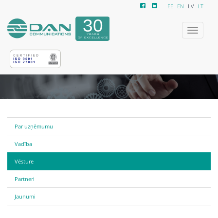
EE
EN
LV
LT
Izvēlne
Par uzņēmumu
Vadība
Vēsture
Partneri
Jaunumi