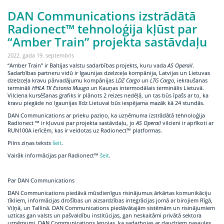
DAN Communications izstrādātā
Radionect™ tehnoloģija kļūst par
“Amber Train” projekta sastāvdaļu
2022. gada 19. septembris
“Amber Train” ir Baltijas valstu sadarbības projekts, kuru vada
AS Operail
.
Sadarbības partneru vidū ir Igaunijas dzelzceļa kompānija, Latvijas un Lietuvas
dzelzceļa kravu pārvadājumu kompānijas
LDZ Cargo
un
LTG Cargo
, iekraušanas
termināli
HHLA TK Estonia Muuga
un Kauņas intermodālais terminālis Lietuvā.
Vilciena kursēšanas grafiks ir plānots 2 reizes nedēļā, un tas būs īpašs ar to, ka
kravu piegāde no Igaunijas līdz Lietuvai būs iespējama mazāk kā 24 stundās.
DAN Communications ar prieku paziņo, ka uzņēmuma izstrādātā tehnoloģija
Radionect ™ ir kļuvusi par projekta sastāvdaļu, jo
AS Operail
vilcieni ir aprīkoti ar
RUN100A ierīcēm, kas ir veidotas uz Radionect™ platformas.
Pilns ziņas teksts
šeit
.
Vairāk informācijas par Radionect™
šeit
.
Par DAN Communications
DAN Communications piedāvā mūsdienīgus risinājumus ārkārtas komunikāciju
tīkliem, informācijas drošības un aizsardzības integrācijas jomā ar birojiem Rīgā,
Viļņā, un Tallinā. DAN Communications piedāvātajām sistēmām un risinājumiem
uzticas gan valsts un pašvaldību institūcijas, gan neskaitāmi privātā sektora
uzņēmumi. DAN Communications lepojas, ka sadarbojas ar daudziem pasaules