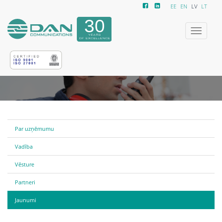
EE
EN
LV
LT
Izvēlne
Par uzņēmumu
Vadība
Vēsture
Partneri
Jaunumi