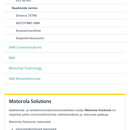
P25 ASTRO
Raadioside taristu
Dimetra TETRA
MOTOTRBO DMR
Koostalitlusvõime
Dispetšerikonsoolid
DAN Communications
RAD
Microchip Technology
SIAE Microelettronica
Motorola Solutions
Andmeside- ja telekommunikatsiooniseadmete tootja
Motorola Solutions
on
maailma juhtiv missioonikriitiliste sidelahenduste ja -teenuste pakkuja.
Motorola Solutionsi teenused:
missioonikriitilised teenused;