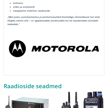
tarkvara;
video ja analüüsid;
maapealne mobiilne raadioside.
„Meie püsiv uuendusmeelsus ja partnerlussuhted klientidega võimaldavad neil alati
kõigeks valmis olla – nii igapäevasteks sündmusteks kui ka otsustavateks olulisteks
hetkedeks.“
Raadioside seadmed