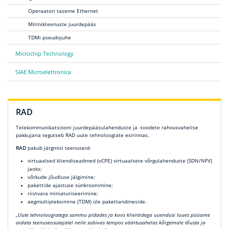
Operaatori taseme Ethernet
Mitmikteenuste juurdepääs
TDMi pseudojuhe
Microchip Technology
SIAE Microelettronica
RAD
Telekommunikatsiooni juurdepääsulahenduste ja -toodete rahvusvahelise
pakkujana tegutseb RAD uute tehnoloogiate esirinnas.
RAD
pakub järgmisi teenuseid:
virtuaalsed kliendiseadmed (vCPE) virtuaalsete võrgulahenduste (SDN/NFV)
jaoks;
võrkude jõudluse jälgimine;
pakettide ajastuse sünkroonimine;
riistvara miniaturiseerimine;
aegmultipleksimine (TDM) üle pakettandmeside.
„Uute tehnoloogiatega sammu pidades ja koos klientidega uuendusi luues püüame
aidata teenuseosutajatel neile sobivas tempos väärtusahelas kõrgemale tõusta ja