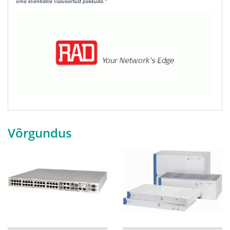
oma klientidele lisaväärtust pakkuda.“
Võrgundus