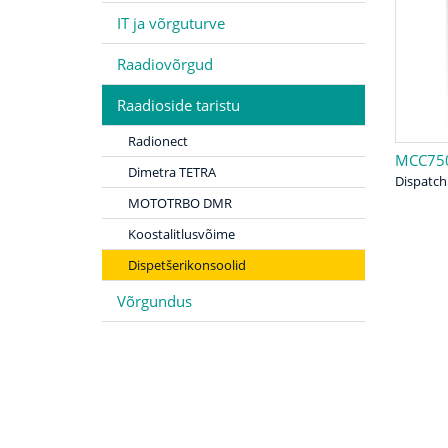
IT ja võrguturve
Raadiovõrgud
Raadioside taristu
Radionect
MCC75
Dimetra TETRA
Dispatch
MOTOTRBO DMR
Koostalitlusvõime
Dispetšerikonsoolid
Võrgundus