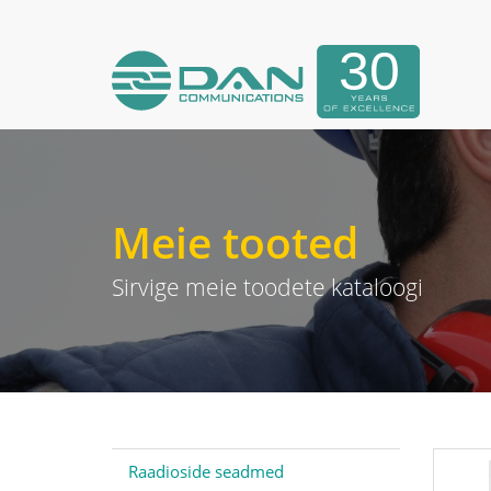
Meie tooted
Sirvige meie toodete kataloogi
Raadioside seadmed