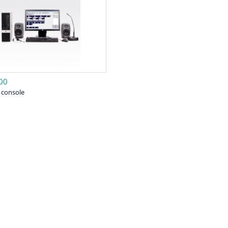
00
 console